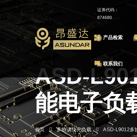
证券代码：
874680
产品检索
联系我们
ASD-L9
能电子负
首页
多协议快充负载
ASD-L901