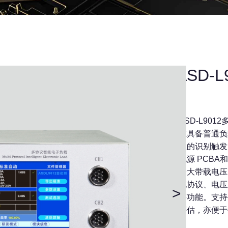
ASD-
ASD-L9
在具备普通负
议的识别触发
电源 PCB
最大带载电压
充协议、电压
>
等功能。支持
评估，亦便于