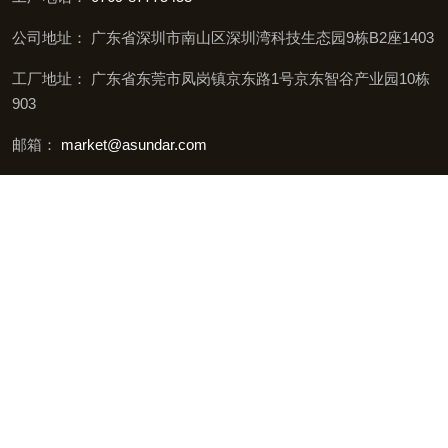
公司地址： 广东省深圳市南山区深圳湾科技生态园9栋B2座1403
工厂地址： 广东省东莞市凤岗镇京东路1号京东智谷产业园10栋
903
邮箱：
market@asundar.com
友情链接:
充电头网
快充行业协会
© 2026 深圳市昂盛达电子股份有限公司 版权所有
粤ICP备11053613号